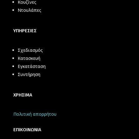
Κουζίνες
Ντουλάπες
ΥΠΗΡΕΣΙΕΣ
Σχεδιασμός
Κατασκευή
Εγκατάσταση
Συντήρηση
ΧΡΗΣΙΜΑ
Πολιτική απορρήτου
ΕΠΙΚΟΙΝΩΝΙΑ