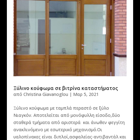
Ξύλινο κούφωμα σε βιτρίνα καταστήματος
από
Christina Giavanoglou
|
Μαρ 5, 2021
Ξύλινο κούφωμα με ταμπλά περαστό σε ξύλο
Νιαγκόν. Αποτελείται από μονόφυλλη είσοδο,δύο
σταθερά τμήματα από αριστερά και άνωθεν φεγγίτη
ανακλινόμενο με εσωτερικό μηχανισμό.Οι
υαλοπίνακες είναι διπλοί,ασφαλείας-αντιβαντάλ και