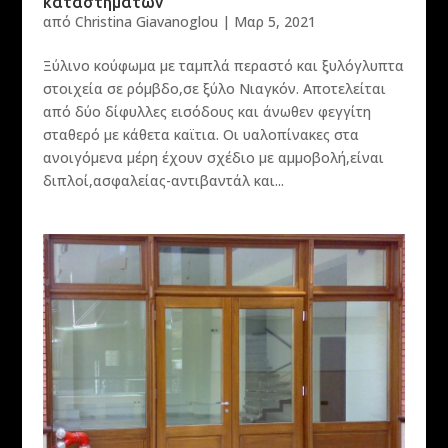
καταστημάτων
από
Christina Giavanoglou
|
Μαρ 5, 2021
Ξύλινο κούφωμα με ταμπλά περαστό και ξυλόγλυπτα
στοιχεία σε ρόμβδο,σε ξύλο Νιαγκόν. Αποτελείται
από δύο δίφυλλες εισόδους και άνωθεν φεγγίτη
σταθερό με κάθετα καϊτια. Οι υαλοπίνακες στα
ανοιγόμενα μέρη έχουν σχέδιο με αμμοβολή,είναι
διπλοί,ασφαλείας-αντιβαντάλ και...