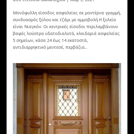
Μονόφυλλη είσοδος ασφαλείας σε μοντέρνα γραμμή,
συνδυασμός ξύλου και τζάμι με αμμοβολή.Η ξυλεία
είναι Νιαγκόν. Οι κεντρικές είσοδοι περιλαμβάνουν
βαφές λούστρα υδατοδιαλυτά, κλειδαριά ασφαλείας
5 σημείων, κάσα 24 έως 14 εκατοστά,
αντιδιαρρηκτικό μεντεσέ, περβάζια...