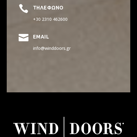

ΤΗΛΕΦΩΝΟ
+30 2310 462600

EMAIL
info@winddoors.gr