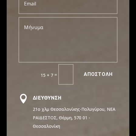
ΑΠΟΣΤΟΛΗ
=
15 + 7

ΔΙΕΥΘΥΝΣΗ
21ο χλμ Θεσσαλονίκης-Πολυγύρου, ΝΕΑ
ΡΑΙΔΕΣΤΟΣ, Θέρμη, 570 01 -
Θεσσαλονίκη