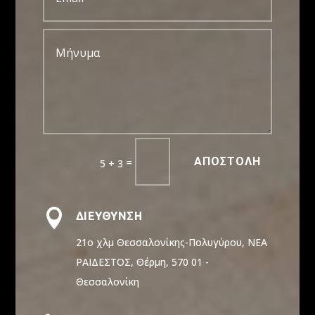
ΑΠΟΣΤΟΛΗ
=
5 + 3

ΔΙΕΥΘΥΝΣΗ
21ο χλμ Θεσσαλονίκης-Πολυγύρου, ΝΕΑ
ΡΑΙΔΕΣΤΟΣ, Θέρμη, 570 01 -
Θεσσαλονίκη