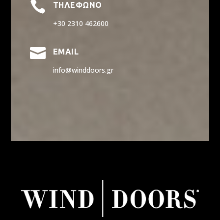

ΤΗΛΕΦΩΝΟ
+30 2310 462600

EMAIL
info@winddoors.gr