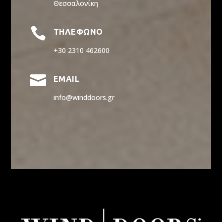
Θεσσαλονίκη

ΤΗΛΕΦΩΝΟ
+30 2310 462600

EMAIL
info@winddoors.gr