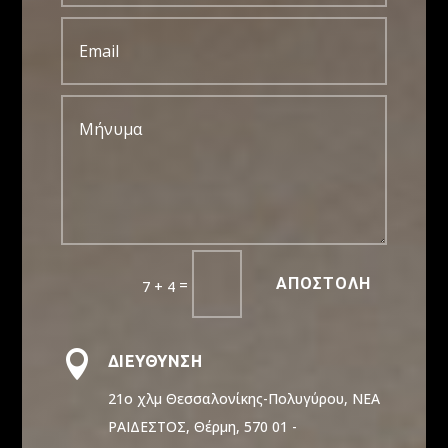
ΑΠΟΣΤΟΛΗ
=
7 + 4

ΔΙΕΥΘΥΝΣΗ
21ο χλμ Θεσσαλονίκης-Πολυγύρου, ΝΕΑ
ΡΑΙΔΕΣΤΟΣ, Θέρμη, 570 01 -